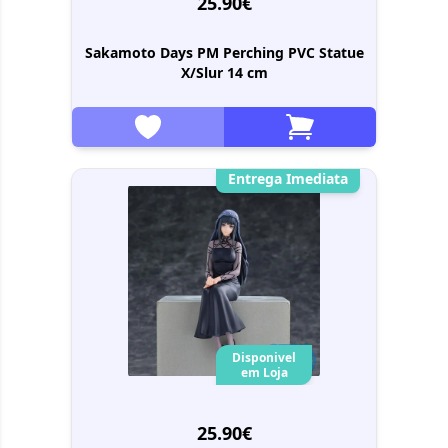
25.90€
Sakamoto Days PM Perching PVC Statue
X/Slur 14 cm
Entrega Imediata
Disponivel
em Loja
25.90€