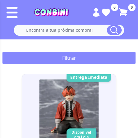
0
0
Filtrar
Entrega Imediata
Disponivel
em Loja