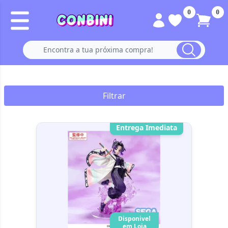
0
0
Filtrar
Entrega Imediata
Disponivel
em Loja