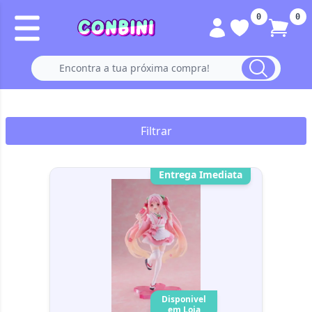
0
0
Filtrar
Entrega Imediata
Disponivel
em Loja