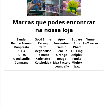
Marcas que podes encontrar
na nossa loja
Bandai
Good Smile
Apex
Square
Yume
Bandai Namco
Racing
Innovation
Enix
HoYoverse
Banpresto
Taito
Semic
Phat!
SEGA
Megahouse
Benelic
FREEing
FURYU
Re-ment
Orange
Aniplex
Good Smile
Kadokawa
Rouge
Funko
Company
Kotobukiya
Max Factory
Mighty
Loungefly
Jaxx