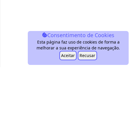
Consentimento de Cookies
Esta página faz uso de cookies de forma a
melhorar a sua experiência de navegação.
Aceitar
Recusar
customers@conbini.pt
+351 939 604 151
Encontra-nos!
Termos & Condições
Política de Privacidade
Livro de Reclamações