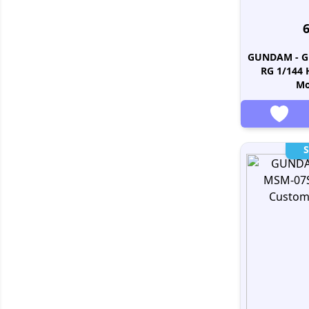
6
GUNDAM - G
RG 1/144
Mo
S