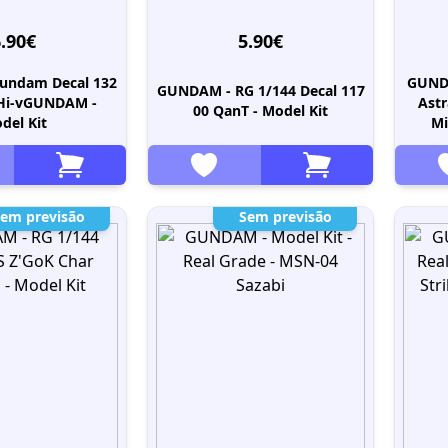
.90€
5.90€
undam Decal 132
GUND
GUNDAM - RG 1/144 Decal 117
 Hi-vGUNDAM -
Ast
00 QanT - Model Kit
del Kit
Mi
em previsão
Sem previsão