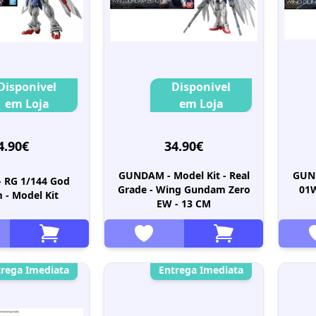
Disponivel
Disponivel
em Loja
em Loja
4.90€
34.90€
GUNDAM - Model Kit - Real
GUND
 RG 1/144 God
Grade - Wing Gundam Zero
01
- Model Kit
EW - 13 CM
trega Imediata
Entrega Imediata