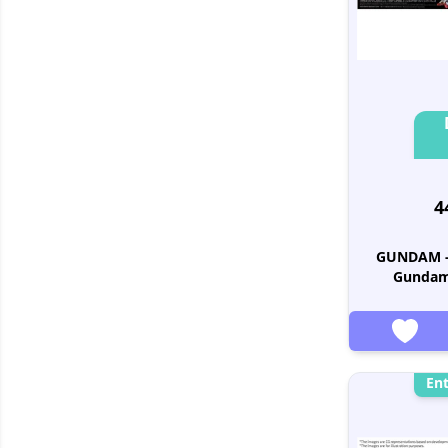
4
GUNDAM -
Gundam 
En