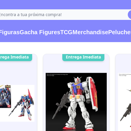
Figuras
Gacha Figures
TCG
Merchandise
Peluche
trega Imediata
Entrega Imediata