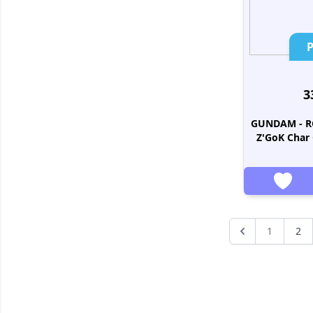
P
3
GUNDAM - R
Z'GoK Char
1
2