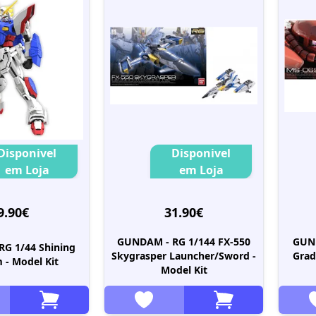
Disponivel
Disponivel
em Loja
em Loja
9.90€
31.90€
GUNDAM - RG 1/144 FX-550
GUND
G 1/44 Shining
Skygrasper Launcher/Sword -
Grad
- Model Kit
Model Kit