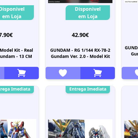
Disponivel
Disponivel
em Loja
em Loja
7.90€
42.90€
GUNDA
odel Kit - Real
GUNDAM - RG 1/144 RX-78-2
Gu
Gundam - 13 CM
Gundam Ver. 2.0 - Model Kit
trega Imediata
Entrega Imediata