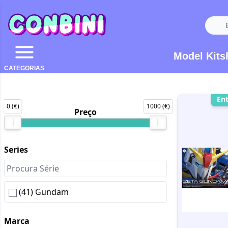
Model Kits
CATEGORIAS
En
0 (€)
1000 (€)
Preço
Series
(41) Gundam
Marca