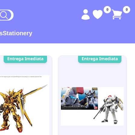
0
0
s
Stationery
Entrega Imediata
Entrega Imediata