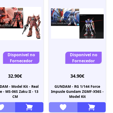
Disponivel no
Disponivel no
Fornecedor
Fornecedor
32.90€
34.90€
AM - Model Kit - Real
GUNDAM - RG 1/144 Force
e - MS-06S Zaku II - 13
Impusle Gundam ZGMF-X56S -
CM
Model Kit