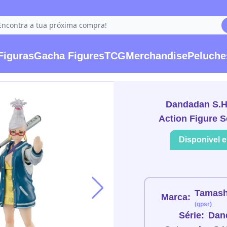
Figuras
Gacha Figures
TCG
Merchandise
Peluche
Dandadan S.H
Action Figure 
Disponivel 
Tamash
Marca:
(gpsr)
Série:
Dan