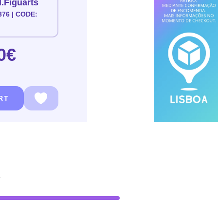
.Figuarts
376 | CODE:
0€
RT
.