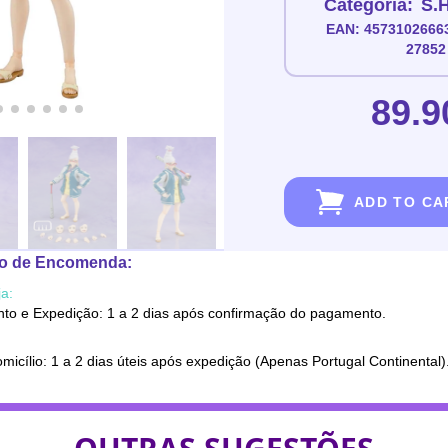
Categoria:
S.H
EAN: 4573102666
27852
89.9
ADD TO CA
o de Encomenda:
a:
to e Expedição: 1 a 2 dias após confirmação do pagamento.
micílio: 1 a 2 dias úteis após expedição (Apenas Portugal Continental)