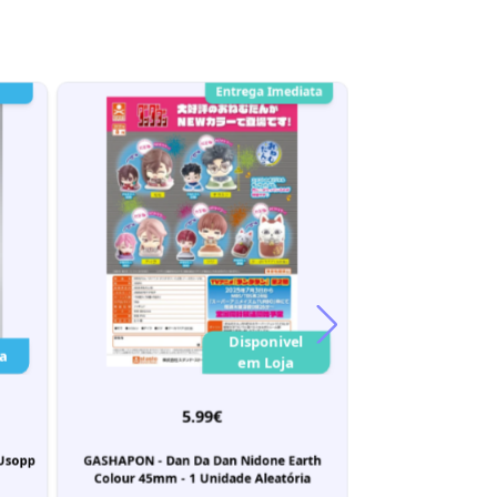
Entrega Imediata
-7%
Disponivel
a
em Loja
59
5.99€
55
 Usopp
GASHAPON - Dan Da Dan Nidone Earth
Jujutsu Kaisen S.H.
Colour 45mm - 1 Unidade Aleatória
Yuji Itadori -120%