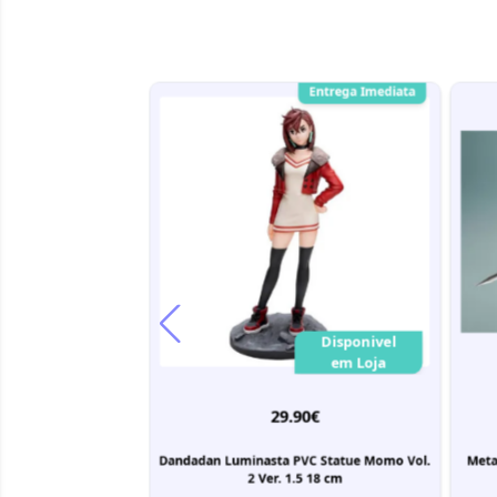
Até 30 dias
Entrega Imediata
Disponivel no
Disponivel
Fornecedor
em Loja
90€
29.90€
66€
 Stack up & Change
Dandadan Luminasta PVC Statue Momo Vol.
Meta
ck 8 cm (with gift)
2 Ver. 1.5 18 cm