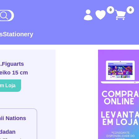
0
0
s
Stationery
.Figuarts
Seiko 15 cm
em Loja
ii Nations
dadan