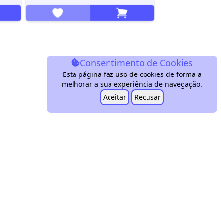
Consentimento de Cookies
Esta página faz uso de cookies de forma a
melhorar a sua experiência de navegação.
Aceitar
Recusar
conbini.pt
conbini
@conbini.pt
rmos &
Politica de
Livro de