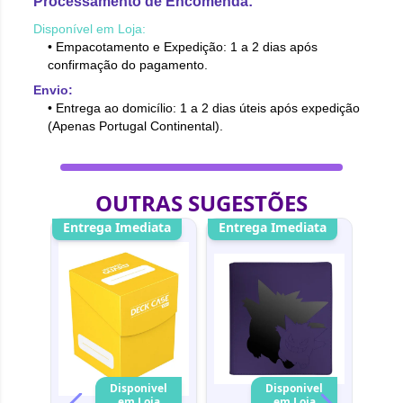
Processamento de Encomenda:
Disponível em Loja:
• Empacotamento e Expedição: 1 a 2 dias após
confirmação do pagamento.
Envio:
• Entrega ao domicílio: 1 a 2 dias úteis após expedição
(Apenas Portugal Continental).
OUTRAS SUGESTÕES
ata
Entrega Imediata
Entrega Imediata
Entr
vel
Disponivel
Disponivel
a
em Loja
em Loja