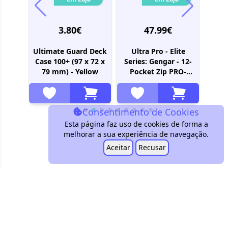
3.80€
47.99€
 Deck
Ultimate Guard Deck
Ultra Pro - Elite
Ul
 59 x
Case 100+ (97 x 72 x
Series: Gengar - 12-
Zipfo
ed
79 mm) - Yellow
Pocket Zip PRO-
sle
Binder (480 double-
Poc
sleeved cards)
Xen
Consentimento de Cookies
Esta página faz uso de cookies de forma a
melhorar a sua experiência de navegação.
Aceitar
Recusar