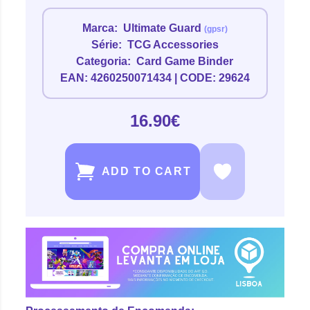
Marca:
Ultimate Guard
(gpsr)
Série:
TCG Accessories
Categoria:
Card Game Binder
EAN: 4260250071434 | CODE: 29624
16.90€
ADD TO CART