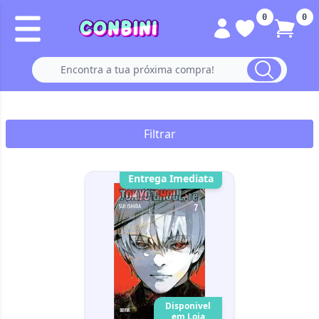
0
0
Filtrar
Entrega Imediata
Disponivel
em Loja