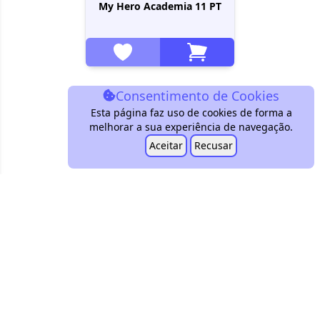
My Hero Academia 11 PT
Consentimento de Cookies
Esta página faz uso de cookies de forma a
melhorar a sua experiência de navegação.
Aceitar
Recusar
customers@conbini.pt
+351 939 604 151
Encontra-nos!
Termos & Condições
Política de Privacidade
Livro de Reclamações