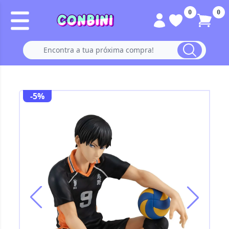
0
0
-5%