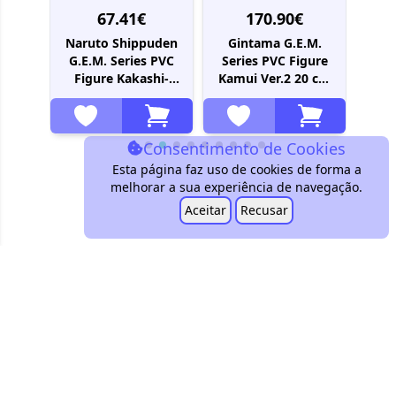
67.41€
170.90€
LO!
Naruto Shippuden
Gintama G.E.M.
HAI
ction
G.E.M. Series PVC
Series PVC Figure
Sug
Figure Kakashi-
Kamui Ver.2 20 cm
0 cm
sensei Palm size 9
(Limited Repeat)
cm (Repeat)
Consentimento de Cookies
Esta página faz uso de cookies de forma a
melhorar a sua experiência de navegação.
Aceitar
Recusar
customers@conbini.pt
+351 939 604 151
Encontra-nos!