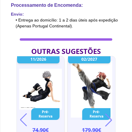
Processamento de Encomenda:
Envio:
• Entrega ao domicílio: 1 a 2 dias úteis após expedição
(Apenas Portugal Continental).
OUTRAS SUGESTÕES
ata
11/2026
02/2027
-10%
-5%
-5
vel
Pré-
Pré-
a
Reserva
Reserva
74.90€
179.90€