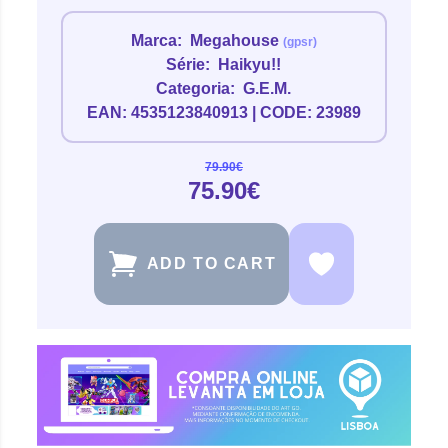
Marca:
Megahouse
(gpsr)
Série:
Haikyu!!
Categoria:
G.E.M.
EAN: 4535123840913 | CODE: 23989
79.90€
75.90€
ADD TO CART