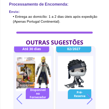
Processamento de Encomenda:
Envio:
• Entrega ao domicílio: 1 a 2 dias úteis após expedição
(Apenas Portugal Continental).
OUTRAS SUGESTÕES
ata
Até 30 dias
02/2027
A
Disponivel
vel
Pré-
no
a
Reserva
Fornecedor