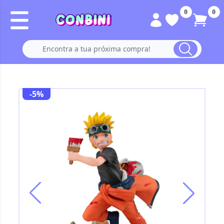
0
0
-5%