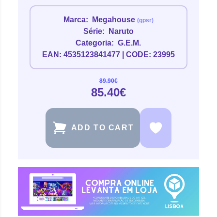
Marca:
Megahouse
(gpsr)
Série:
Naruto
Categoria:
G.E.M.
EAN: 4535123841477 | CODE: 23995
89.90€
85.40€
ADD TO CART