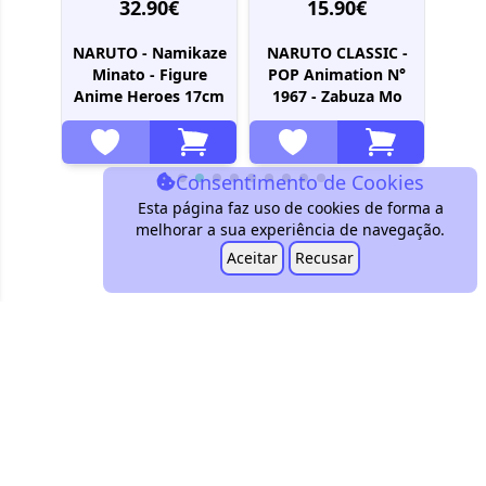
32.90€
15.90€
NARUTO - Namikaze
NARUTO CLASSIC -
 -
Minato - Figure
POP Animation N°
S
to -
Anime Heroes 17cm
1967 - Zabuza Mo
Shu
seum
So
Consentimento de Cookies
Esta página faz uso de cookies de forma a
melhorar a sua experiência de navegação.
Aceitar
Recusar
customers@conbini.pt
+351 939 604 151
Encontra-nos!