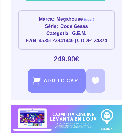
Marca:
Megahouse
(gpsr)
Série:
Code Geass
Categoria:
G.E.M.
EAN: 4535123841446 | CODE: 24374
249.90€
ADD TO CART