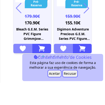
Pré-
Pré-
a
Reserva
Reserva
179.90€
159.90€
170.90€
155.10€
uden
Bleach G.E.M. Series
Digimon Adventure
COD
 PVC
PVC Figure
Precious G.E.M.
Lanc
ke
Grimmjow
Series PVC Figure
Ninja
Jaegerjaquez 25 cm
Greymon & Taichi
 cm
(Repeat)
Yagami 25 cm
(Repeat)
Consentimento de Cookies
Esta página faz uso de cookies de forma a
melhorar a sua experiência de navegação.
Aceitar
Recusar