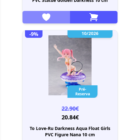
PVC Statue Golden Darkness 10 cm
10/2026
-9%
Pré-
Reserva
22.90€
20.84€
To Love-Ru Darkness Aqua Float Girls
PVC Figure Nana 10 cm