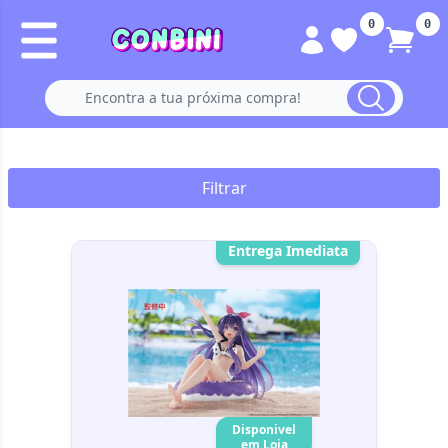
0
0
Filtrar
Entrega Imediata
Disponivel
em Loja