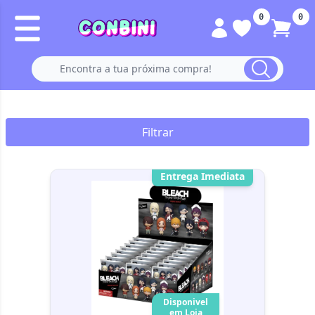
0
0
Filtrar
Entrega Imediata
Disponivel
em Loja